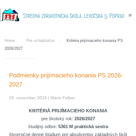
Skip to main content
Home
Pre uchádzačov
Kritéria prijímacieho konania PS
2026/2027
Podmienky prijímacieho konania PS 2026-
2027
29. november 2024
| Mário Felber
KRITÉRIÁ PRIJÍMACIEHO KONANIA
pre školský rok:
2026/2027
študijný odbor:
5361 M praktická sestra
štvorročné denné štúdium pre
absolventov základných škôl