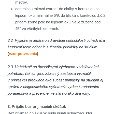
metrov,
centrálna zraková ostrosť do diaľky s korekciou na
lepšom oku minimálne 6/9, do blízka s korekciou J.č.2,
pričom zorné pole na lepšom oku nie je zúžené pod
45° vo všetkých smeroch.
2.2. Vyjadrenie lekára o zdravotnej spôsobilosti uchádzača
študovať tento odbor je súčasťou prihlášky na štúdium.
(
vzor potvrdenia
)
2.3. Uchádzač so špeciálnymi výchovno-vzdelávacími
potrebami (ak ich jeho zákonný zástupca vyznačil
v prihláške) predkladá ako súčasť prihlášky na štúdium aj
správu z diagnostického vyšetrenia vydanú zariadením
poradenstva a prevencie nie staršiu ako dva roky.
3. Prijatie bez prijímacích skúšok
Bez prijímacích skúšok budú prijatí uchádzači, ktorí