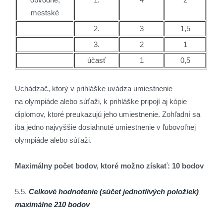
mestské
2.
3
1,5
3.
2
1
účasť
1
0,5
Uchádzač, ktorý v prihláške uvádza umiestnenie
na olympiáde alebo súťaži, k prihláške pripojí aj kópie
diplomov, ktoré preukazujú jeho umiestnenie. Zohľadní sa
iba jedno najvyššie dosiahnuté umiestnenie v ľubovoľnej
olympiáde alebo súťaži.
Maximálny počet bodov, ktoré možno získať: 10 bodov
5.5.
Celkové hodnotenie (súčet jednotlivých položiek)
maximálne 210 bodov