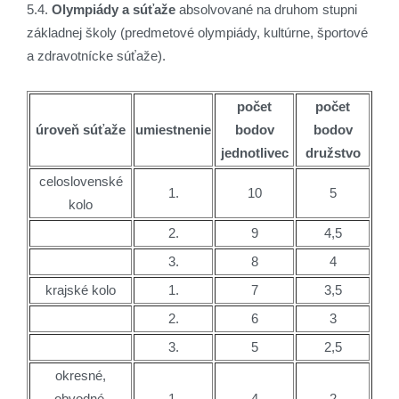
5.4.
Olympiády a súťaže
absolvované na druhom stupni
základnej školy (predmetové olympiády, kultúrne, športové
a zdravotnícke súťaže).
počet
počet
úroveň súťaže
umiestnenie
bodov
bodov
jednotlivec
družstvo
celoslovenské
1.
10
5
kolo
2.
9
4,5
3.
8
4
krajské kolo
1.
7
3,5
2.
6
3
3.
5
2,5
okresné,
obvodné,
1.
4
2