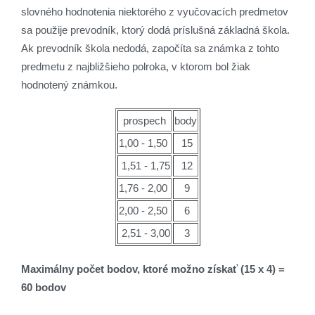
slovného hodnotenia niektorého z vyučovacích predmetov
sa použije prevodník, ktorý dodá príslušná základná škola.
Ak prevodník škola nedodá, započíta sa známka z tohto
predmetu z najbližšieho polroka, v ktorom bol žiak
hodnotený známkou.
prospech
body
1,00 - 1,50
15
1,51 - 1,75
12
1,76 - 2,00
9
2,00 - 2,50
6
2,51 - 3,00
3
Maximálny počet bodov, ktoré možno získať (15 x 4) =
60 bodov