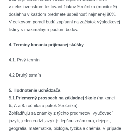
v celoslovenskom testovaní žiakov 9.ročníka (monitor 9)
dosiahnu v každom predmete úspešnosť najmenej 80%.
V celkovom poradí budú zapísaní na začiatok výsledkovej
listiny s maximálnym počtom bodov.
4. Termíny konania prijímacej skúšky
4.1. Prvý termín
4.2 Druhý termín
5. Hodnotenie uchádzača
5.1.
Priemerný prospech na základnej škole
(na konci
6.,7. a 8. ročníka a polrok 9.ročníka).
Zohľadňujú sa známky z týchto predmetov: vyučovací
jazyk, jeden cudzí jazyk (s lepšou známkou), dejepis,
geografia, matematika, biológia, fyzika a chémia. V prípade