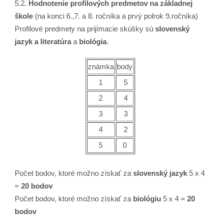
5.2.
Hodnotenie profilových predmetov na základnej
škole
(na konci 6.,7. a 8. ročníka a prvý polrok 9.ročníka)
Profilové predmety na prijímacie skúšky sú
slovenský
jazyk a literatúra
a
biológia
.
známka
body
1
5
2
4
3
3
4
2
5
0
Počet bodov, ktoré možno získať za
slovenský jazyk
5 x 4
=
20 bodov
Počet bodov, ktoré možno získať za
biológiu
5 x 4 =
20
bodov