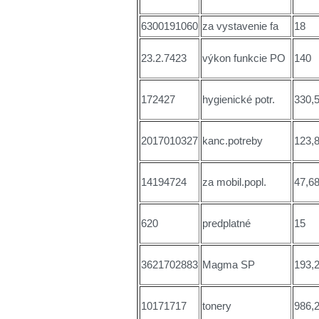
6300191060
za vystavenie fa
18
23.2.7423
výkon funkcie PO
140
172427
hygienické potr.
330,
2017010327
kanc.potreby
123,
14194724
za mobil.popl.
47,6
620
predplatné
15
3621702883
Magma SP
193,
10171717
tonery
986,