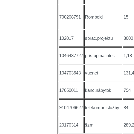
700208791
Romboid
15
192017
sprac.projektu
3000
1046437727
prístup na inter.
1,18
104703643
vucnet
131,
17050011
kanc.nábytok
794
9104706627
telekomun.služby
84
20170314
šzm
289,