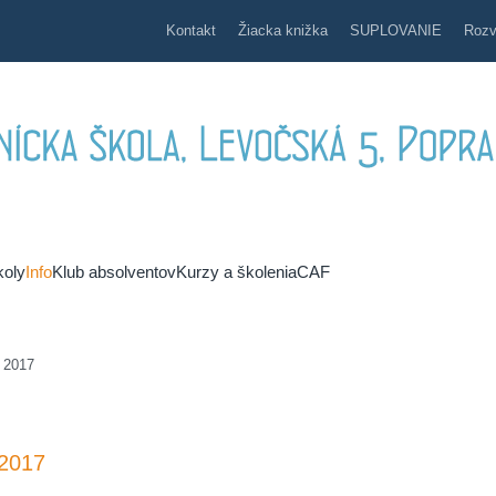
Kontakt
Žiacka knižka
SUPLOVANIE
Rozv
koly
Info
Klub absolventov
Kurzy a školenia
CAF
y 2017
 2017