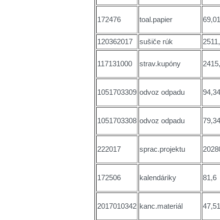
172476
toal.papier
69,0
120362017
sušiče rúk
2511
117131000
strav.kupóny
2415
1051703309
odvoz odpadu
94,3
1051703308
odvoz odpadu
79,3
222017
sprac.projektu
2028
172506
kalendáriky
81,6
2017010342
kanc.materiál
47,5