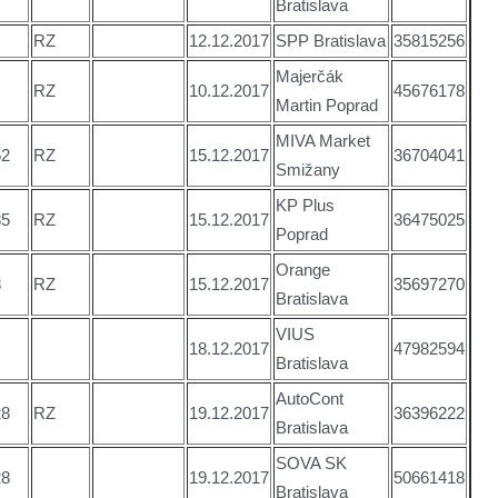
Bratislava
RZ
12.12.2017
SPP Bratislava
35815256
Majerčák
RZ
10.12.2017
45676178
Martin Poprad
MIVA Market
52
RZ
15.12.2017
36704041
Smižany
KP Plus
85
RZ
15.12.2017
36475025
Poprad
Orange
8
RZ
15.12.2017
35697270
Bratislava
VIUS
18.12.2017
47982594
Bratislava
AutoCont
28
RZ
19.12.2017
36396222
Bratislava
SOVA SK
28
19.12.2017
50661418
Bratislava