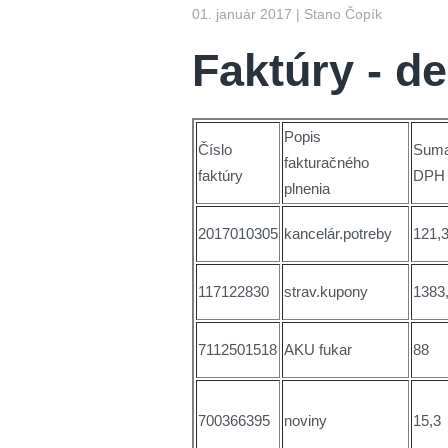
01. január 2017
| Stano Čopík
Faktúry - d
Popis
Číslo
Suma
fakturačného
faktúry
DPH
plnenia
2017010305
kancelár.potreby
121,
117122830
strav.kupony
1383
7112501518
AKU fukar
88
700366395
noviny
15,3