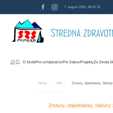
7. august 2026,
04:52:32
Skip to main content
O škole
Pre uchádzačov
Pre žiakov
Projekty
Zo života š
Home
Info
Zmluvy, objednávky, faktúr
Zmluvy, objednávky, faktúry