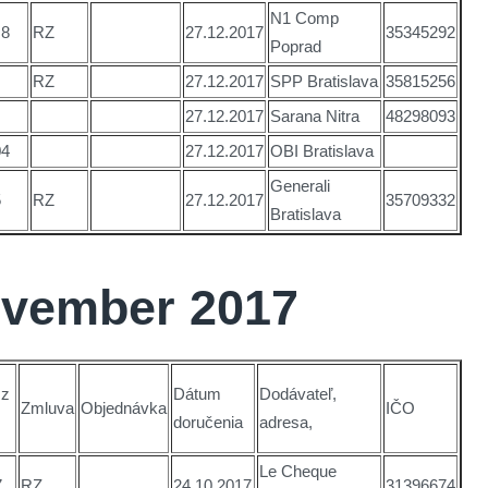
N1 Comp
,8
RZ
27.12.2017
35345292
Poprad
RZ
27.12.2017
SPP Bratislava
35815256
27.12.2017
Sarana Nitra
48298093
04
27.12.2017
OBI Bratislava
Generali
5
RZ
27.12.2017
35709332
Bratislava
ovember 2017
 z
Dátum
Dodávateľ,
Zmluva
Objednávka
IČO
doručenia
adresa,
Le Cheque
7
RZ
24.10.2017
31396674