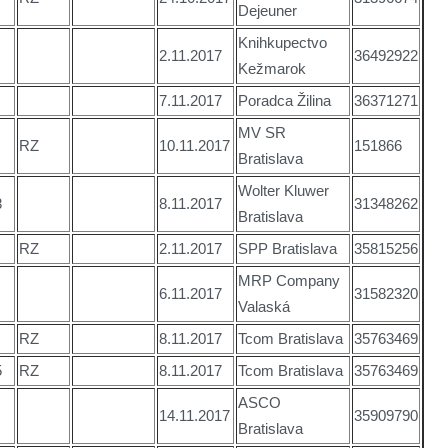
Dejeuner
Knihkupectvo
2.11.2017
36492922
Kežmarok
7.11.2017
Poradca Žilina
36371271
MV SR
RZ
10.11.2017
151866
Bratislava
Wolter Kluwer
8
8.11.2017
31348262
Bratislava
RZ
2.11.2017
SPP Bratislava
35815256
MRP Company
6.11.2017
31582320
Valaská
RZ
8.11.2017
Tcom Bratislava
35763469
5
RZ
8.11.2017
Tcom Bratislava
35763469
ASCO
14.11.2017
35909790
Bratislava