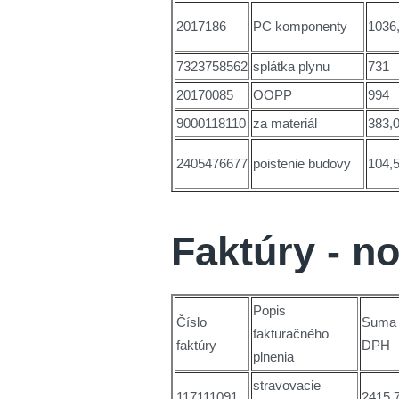
2017186
PC komponenty
1036
7323758562
splátka plynu
731
20170085
OOPP
994
9000118110
za materiál
383,
2405476677
poistenie budovy
104,
Faktúry - n
Popis
Číslo
Suma
fakturačného
faktúry
DPH
plnenia
stravovacie
117111091
2415,