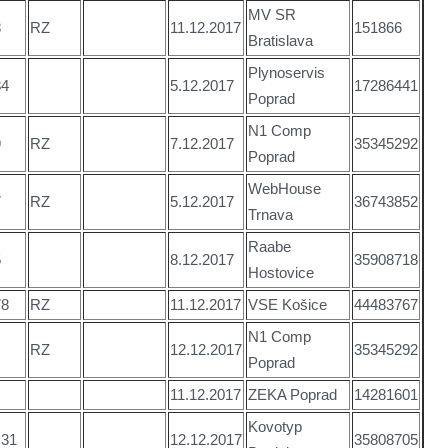
MV SR
8
RZ
11.12.2017
151866
Bratislava
Plynoservis
84
5.12.2017
17286441
Poprad
N1 Comp
9
RZ
7.12.2017
35345292
Poprad
WebHouse
7
RZ
5.12.2017
36743852
Trnava
Raabe
5
8.12.2017
35908718
Hostovice
78
RZ
11.12.2017
VSE Košice
44483767
N1 Comp
RZ
12.12.2017
35345292
Poprad
11.12.2017
ZEKA Poprad
14281601
Kovotyp
,31
12.12.2017
35808705