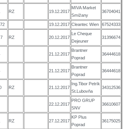
MIVA Market
1
RZ
19.12.2017
36704041
Smižany
,72
19.12.2017
Cleantec Wien
67524333
Le Cheque
,7
RZ
20.12.2017
31396674
Dejeuner
Brantner
4
21.12.2017
36444618
Poprad
Brantner
4
21.12.2017
36444618
Poprad
Ing.Tibor Petrík
0
RZ
21.12.2017
34312536
St.Lubovňa
PRO GRUP
22.12.2017
36610607
SNV
KP Plus
1
RZ
27.12.2017
36175025
Poprad