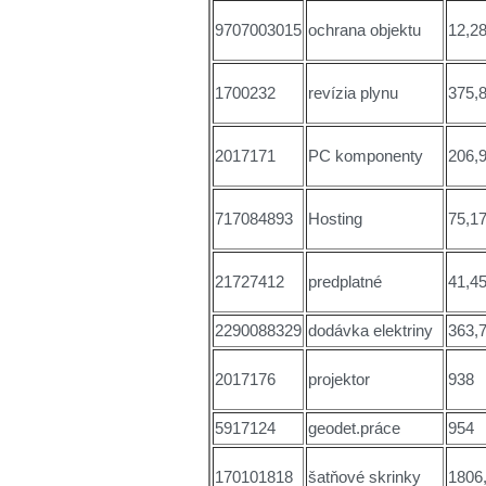
9707003015
ochrana objektu
12,2
1700232
revízia plynu
375,
2017171
PC komponenty
206,
717084893
Hosting
75,1
21727412
predplatné
41,4
2290088329
dodávka elektriny
363,
2017176
projektor
938
5917124
geodet.práce
954
170101818
šatňové skrinky
1806