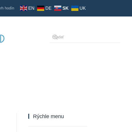
EN
DE
SK
UK
rh hodín
Type 2 or more characters for results.
Rýchle menu