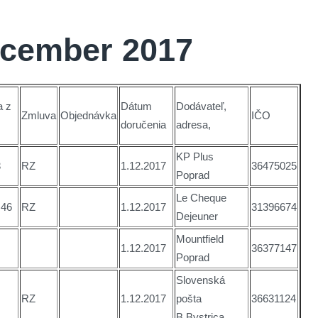
ecember 2017
 z
Dátum
Dodávateľ,
Zmluva
Objednávka
IČO
doručenia
adresa,
KP Plus
3
RZ
1.12.2017
36475025
Poprad
Le Cheque
,46
RZ
1.12.2017
31396674
Dejeuner
Mountfield
1.12.2017
36377147
Poprad
Slovenská
RZ
1.12.2017
pošta
36631124
B.Bystrica