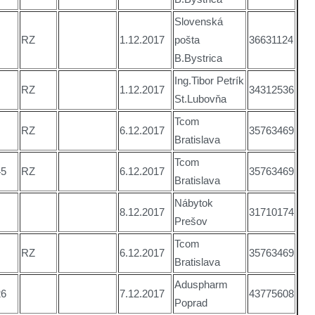
Slovenská
RZ
1.12.2017
pošta
36631124
B.Bystrica
Ing.Tibor Petrík
RZ
1.12.2017
34312536
St.Lubovňa
Tcom
RZ
6.12.2017
35763469
Bratislava
Tcom
45
RZ
6.12.2017
35763469
Bratislava
Nábytok
8.12.2017
31710174
Prešov
Tcom
RZ
6.12.2017
35763469
Bratislava
Aduspharm
26
7.12.2017
43775608
Poprad