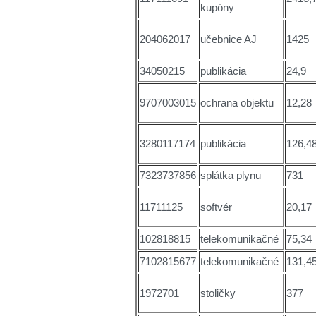
kupóny
204062017
učebnice AJ
1425
34050215
publikácia
24,9
9707003015
ochrana objektu
12,28
3280117174
publikácia
126,4
7323737856
splátka plynu
731
11711125
softvér
20,17
102818815
telekomunikačné
75,34
7102815677
telekomunikačné
131,4
1972701
stoličky
377