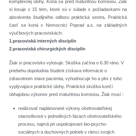
komplexnej úlohy. Koná sa pred maturitnou komisiou. Žiak
si losuje z 15 tém, ktoré sú v súlade s požiadavkami na
absolventa študijného odboru praktická sestra. Praktická
časť sa koná v Nemocnici Poprad a.s. na základných
výučbových pracoviskách:
1.pracoviská interných disciplín
2.pracoviská chirurgických disciplín
Žiak si pracovisko vylosuje. Skúška začína o 6.30 ráno. V
priebehu dopoludnia študent získava informácie o
zdravotnom stave pacienta, vyhodnocuje ho a plní z toho
vyplývajúce praktické úlohy. Praktická skúška končí
obhajobou výkonov pred maturitnou komisiou. Žiak musí :
realizovať naplánované výkony ošetrovateľskej
starostlivosti v jednotlivých fázach ošetrovateľského
procesu, najmä pri uspokojovaní bio-psycho-
sociálnych a duchovných potrieb v rámci svojich