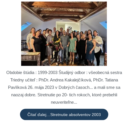
Obdobie štúdia : 1999-2003 Študijný odbor : všeobecná sestra
Triedny učiteľ : PhDr. Andrea Kakalejčíková, PhDr. Tatiana
Pavlíková 26. mája 2023 v Dobrých časoch... a mali sme sa
naozaj dobre. Stretnutie po 20- tich rokoch, ktoré prebehli
neuveriteľne...
Čítať ďalej…Stretnutie absolventov 2003