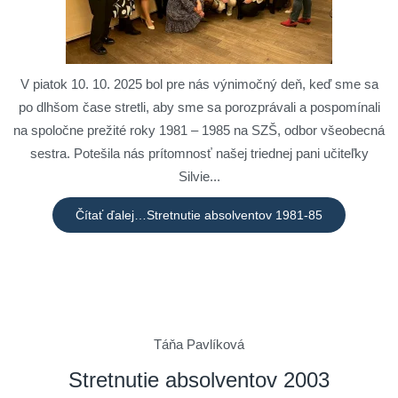
V piatok 10. 10. 2025 bol pre nás výnimočný deň, keď sme sa
po dlhšom čase stretli, aby sme sa porozprávali a pospomínali
na spoločne prežité roky 1981 – 1985 na SZŠ, odbor všeobecná
sestra. Potešila nás prítomnosť našej triednej pani učiteľky
Silvie...
Čítať ďalej…Stretnutie absolventov 1981-85
Táňa Pavlíková
Stretnutie absolventov 2003