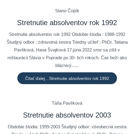
Stano Čopík
Stretnutie absolventov rok 1992
Stretnutie absolventov rok 1992 Obdobie štúdia : 1988-1992
Študijný odbor : zdravotná sestra Triedny učiteľ : PhDr. Tatiana
Pavlíková, Hana Švajková 17.júna 2022 sme sa zišli v
reštaurácii Slávia v Poprade po 30- tich rokoch. Čas beží ako
bláznivý......
Čítať ďalej…Stretnutie absolventov rok 1992
Táňa Pavlíková
Stretnutie absolventov 2003
Obdobie štúdia: 1999-2003 Študijný odbor: všeobecná sestra