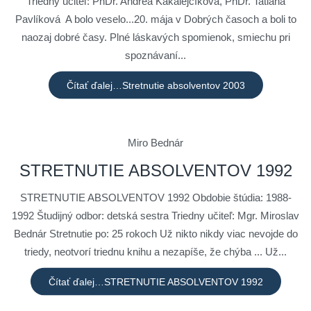
Triedny učiteľ: PhDr. Andrea Kakalejčíková, PhDr. Tatiana
Pavlíková A bolo veselo...20. mája v Dobrých časoch a boli to
naozaj dobré časy. Plné láskavých spomienok, smiechu pri
spoznávaní...
Čítať ďalej…Stretnutie absolventov 2003
Miro Bednár
STRETNUTIE ABSOLVENTOV 1992
STRETNUTIE ABSOLVENTOV 1992 Obdobie štúdia: 1988-
1992 Študijný odbor: detská sestra Triedny učiteľ: Mgr. Miroslav
Bednár Stretnutie po: 25 rokoch Už nikto nikdy viac nevojde do
triedy, neotvorí triednu knihu a nezapíše, že chýba ... Už...
Čítať ďalej…STRETNUTIE ABSOLVENTOV 1992