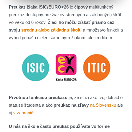
Preukaz žiaka ISIC/EURO<26
je
čipový
multifunkčný
preukaz dostupný pre žiakov stredných a základných škôl
vo veku od 6 rokov.
Žiaci ho môžu získať priamo cez
svoju
strednú alebo základnú školu
a množstvo funkcií a
výhod prináša nielen samotným žiakom, ale i rodičom.
Prvotnou funkciou preukazu
je, že slúži ako tvoj doklad o
statuse študenta a ako
preukaz na zľavy
na Slovensku
ale
aj
v zahraničí
.
U nás na škole často preukaz používate vo forme