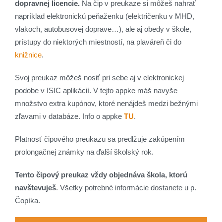
dopravnej licencie.
Na čip v preukaze si môžeš nahrať
napríklad elektronickú peňaženku (električenku v MHD,
vlakoch, autobusovej doprave…), ale aj obedy v škole,
prístupy do niektorých miestností, na plaváreň či do
knižnice
.
Svoj preukaz môžeš nosiť pri sebe aj v elektronickej
podobe v ISIC aplikácií. V tejto appke máš navyše
množstvo extra kupónov, ktoré nenájdeš medzi bežnými
zľavami v databáze. Info o appke
TU
.
Platnosť čipového preukazu sa predlžuje zakúpením
prolongačnej známky na ďalší školský rok.
Tento čipový preukaz vždy objednáva škola, ktorú
navštevuješ
. Všetky potrebné informácie dostanete u p.
Čopíka.