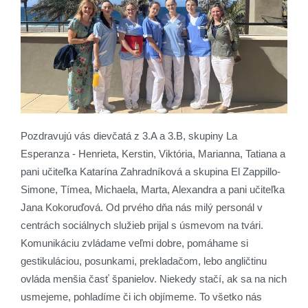
Pozdravujú vás dievčatá z 3.A a 3.B, skupiny La
Esperanza - Henrieta, Kerstin, Viktória, Marianna, Tatiana a
pani učiteľka Katarína Zahradníková a skupina El Zappillo-
Simone, Tímea, Michaela, Marta, Alexandra a pani učiteľka
Jana Kokoruďová. Od prvého dňa nás milý personál v
centrách sociálnych služieb prijal s úsmevom na tvári.
Komunikáciu zvládame veľmi dobre, pomáhame si
gestikuláciou, posunkami, prekladačom, lebo angličtinu
ovláda menšia časť španielov. Niekedy stačí, ak sa na nich
usmejeme, pohladíme či ich objímeme. To všetko nás